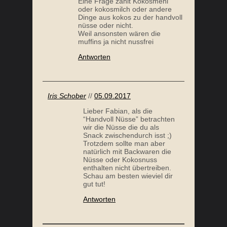
Eine Frage zählt Kokosmehl
oder kokosmilch oder andere
Dinge aus kokos zu der handvoll
nüsse oder nicht.
Weil ansonsten wären die
muffins ja nicht nussfrei
Antworten
Iris Schober
//
05.09.2017
Lieber Fabian, als die
“Handvoll Nüsse” betrachten
wir die Nüsse die du als
Snack zwischendurch isst ;)
Trotzdem sollte man aber
natürlich mit Backwaren die
Nüsse oder Kokosnuss
enthalten nicht übertreiben.
Schau am besten wieviel dir
gut tut!
Antworten