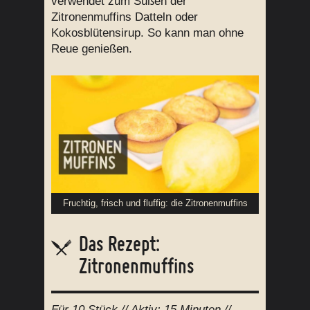
verwendet zum Süßen der
Zitronenmuffins Datteln oder
Kokosblütensirup. So kann man ohne
Reue genießen.
Fruchtig, frisch und fluffig: die Zitronenmuffins
Das Rezept:
Zitronenmuffins
Für
10 Stück
// Aktiv:
15 Minuten //