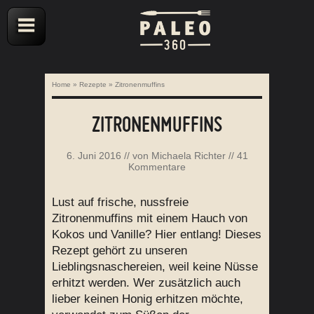
Home
»
Rezepte
»
Zitronenmuffins
ZITRONENMUFFINS
6. Juni 2016
// von
Michaela Richter
//
41
Kommentare
Lust auf frische, nussfreie
Zitronenmuffins mit einem Hauch von
Kokos und Vanille? Hier entlang! Dieses
Rezept gehört zu unseren
Lieblingsnaschereien, weil keine Nüsse
erhitzt werden. Wer zusätzlich auch
lieber keinen Honig erhitzen möchte,