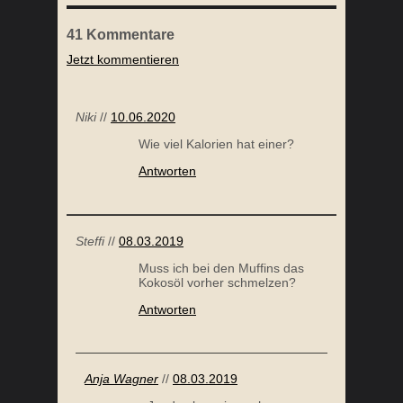
41
Kommentare
Jetzt kommentieren
SOMMERSALAT MIT KAFFEEVINAIGRETTE
Niki
//
10.06.2020
Wie viel Kalorien hat einer?
Antworten
Steffi
//
08.03.2019
Muss ich bei den Muffins das
Kokosöl vorher schmelzen?
STRACCIATELLA EISCREME
ZITRON
Antworten
Anja Wagner
//
08.03.2019