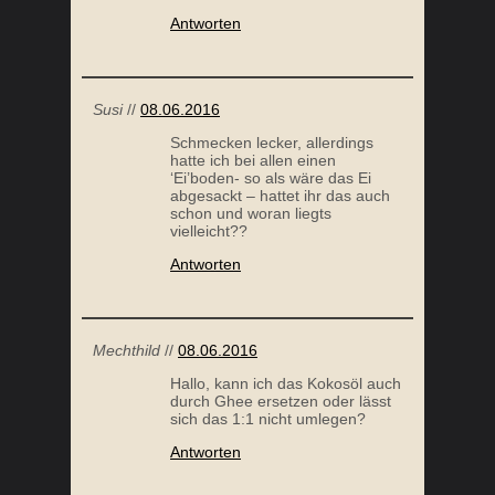
Antworten
Susi
//
08.06.2016
Schmecken lecker, allerdings
hatte ich bei allen einen
‘Ei’boden- so als wäre das Ei
abgesackt – hattet ihr das auch
schon und woran liegts
vielleicht??
Antworten
Mechthild
//
08.06.2016
Hallo, kann ich das Kokosöl auch
durch Ghee ersetzen oder lässt
sich das 1:1 nicht umlegen?
Antworten