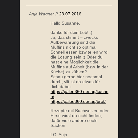
Anja Wagner
//
23.07.2016
Hallo Susanne,
danke für dein Lob! :)
Ja, das stimmt – zwecks
Aufbewahrung sind die
Muffins nicht so optimal.
Schnell essen bzw teilen wird
die Lösung sein ;) Oder du
hast eine Möglichkeit die
Muffins auf Arbeit (bzw. in der
Küche) zu kühlen?
Schau gerne hier nochmal
durch, vllt ist da etwas für
dich dabei:
https://paleo360.de/tag/kuche
n/
https://paleo360.de/tag/brot/
Rezepte mit Buchweizen oder
Hirse wirst du nicht finden,
dafür viele andere coole
Sachen.
LG, Anja