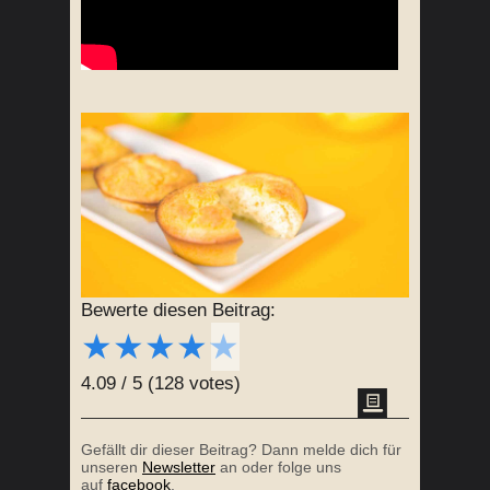
Bewerte diesen Beitrag:
★
★
★
★
★
4.09
/
5
(
128
votes)
Gefällt dir dieser Beitrag? Dann melde dich für
unseren
Newsletter
an oder folge uns
auf
facebook
.