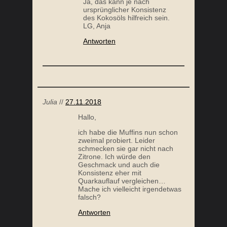
Ja, das kann je nach
ursprünglicher Konsistenz
des Kokosöls hilfreich sein.
LG, Anja
Antworten
PALEO MÜSLI RIEGEL
Julia
//
27.11.2018
Hallo,
ich habe die Muffins nun schon
zweimal probiert. Leider
schmecken sie gar nicht nach
Zitrone. Ich würde den
Geschmack und auch die
Konsistenz eher mit
Quarkauflauf vergleichen…
ÜBERBACKENER BLUMENKOHLAUFLAUF
Mache ich vielleicht irgendetwas
falsch?
Antworten