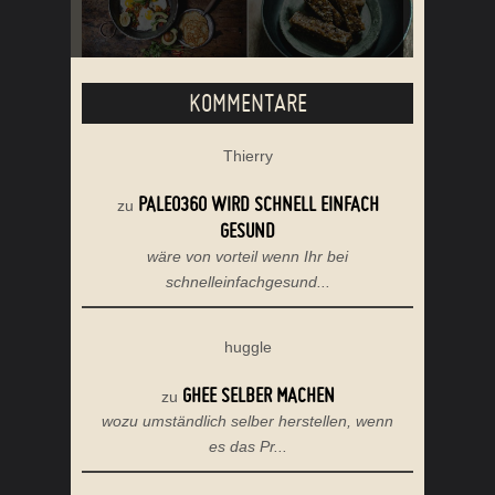
KOMMENTARE
Thierry
PALEO360 WIRD SCHNELL EINFACH
zu
GESUND
wäre von vorteil wenn Ihr bei
schnelleinfachgesund...
huggle
GHEE SELBER MACHEN
zu
wozu umständlich selber herstellen, wenn
es das Pr...