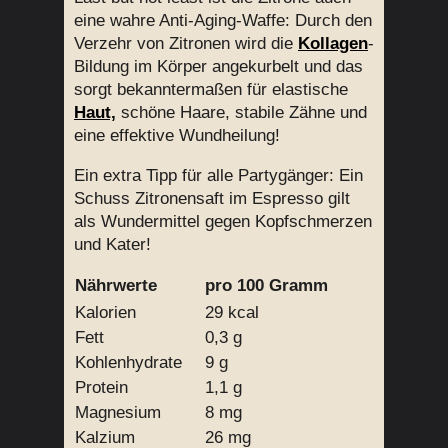
eine wahre Anti-Aging-Waffe: Durch den
Verzehr von Zitronen wird die
Kollagen
-
Bildung im Körper angekurbelt und das
sorgt bekanntermaßen für elastische
Haut,
schöne Haare, stabile Zähne und
eine effektive Wundheilung!
Ein extra Tipp für alle Partygänger: Ein
Schuss Zitronensaft im Espresso gilt
als Wundermittel gegen Kopfschmerzen
und Kater!
Nährwerte
pro 100 Gramm
Kalorien
29 kcal
Fett
0,3 g
Kohlenhydrate
9 g
Protein
1,1 g
Magnesium
8 mg
Kalzium
26 mg