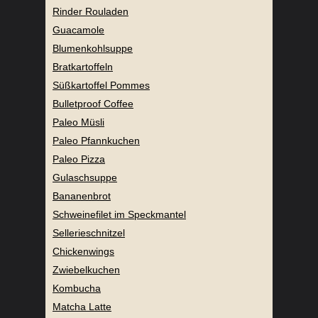
Rinder Rouladen
Guacamole
Blumenkohlsuppe
Bratkartoffeln
Süßkartoffel Pommes
Bulletproof Coffee
Paleo Müsli
Paleo Pfannkuchen
Paleo Pizza
Gulaschsuppe
Bananenbrot
Schweinefilet im Speckmantel
Sellerieschnitzel
Chickenwings
Zwiebelkuchen
Kombucha
Matcha Latte