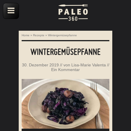
Home
»
Rezepte
»
Wintergemüsepfanne
WINTERGEMÜSEPFANNE
30. Dezember 2019
// von
Lisa-Marie Valenta
//
Ein Kommentar