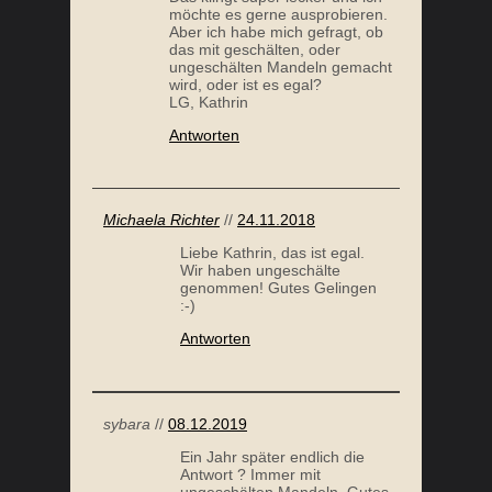
möchte es gerne ausprobieren.
Aber ich habe mich gefragt, ob
das mit geschälten, oder
ungeschälten Mandeln gemacht
wird, oder ist es egal?
LG, Kathrin
LACHS PUFFER
KO
Antworten
Michaela Richter
//
24.11.2018
Liebe Kathrin, das ist egal.
Wir haben ungeschälte
genommen! Gutes Gelingen
:-)
Antworten
sybara
//
08.12.2019
Ein Jahr später endlich die
Antwort ? Immer mit