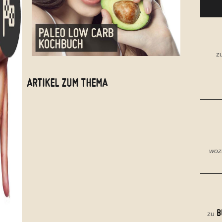
z
ARTIKEL ZUM THEMA
woz
B
zu