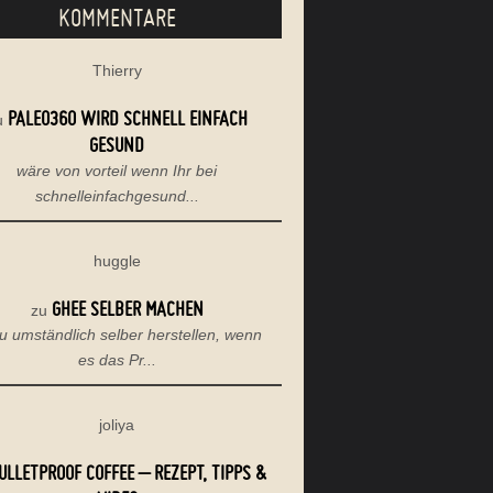
KOMMENTARE
Thierry
PALEO360 WIRD SCHNELL EINFACH
u
GESUND
wäre von vorteil wenn Ihr bei
schnelleinfachgesund...
huggle
GHEE SELBER MACHEN
zu
u umständlich selber herstellen, wenn
es das Pr...
joliya
ULLETPROOF COFFEE – REZEPT, TIPPS &