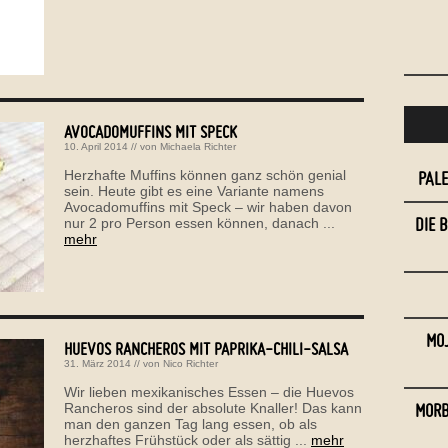
AVOCADOMUFFINS MIT SPECK
10. April 2014
// von
Michaela Richter
Herzhafte Muffins können ganz schön genial
PAL
sein. Heute gibt es eine Variante namens
Avocadomuffins mit Speck – wir haben davon
DIE 
nur 2 pro Person essen können, danach ...
mehr
MOJ
HUEVOS RANCHEROS MIT PAPRIKA-CHILI-SALSA
31. März 2014
// von
Nico Richter
Wir lieben mexikanisches Essen – die Huevos
MORB
Rancheros sind der absolute Knaller! Das kann
man den ganzen Tag lang essen, ob als
herzhaftes Frühstück oder als sättig ...
mehr