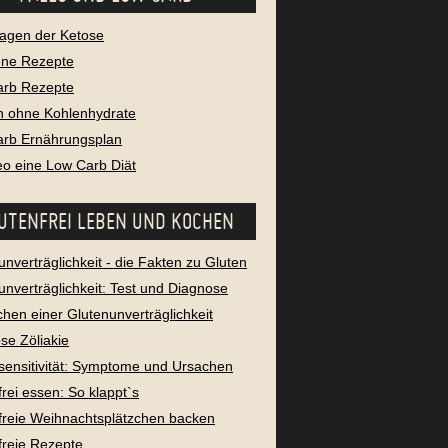
agen der Ketose
ene Rezepte
arb Rezepte
 ohne Kohlenhydrate
rb Ernährungsplan
leo eine Low Carb Diät
UTENFREI LEBEN UND KOCHEN
unverträglichkeit - die Fakten zu Gluten
unverträglichkeit: Test und Diagnose
chen einer Glutenunverträglichkeit
se Zöliakie
sensitivität: Symptome und Ursachen
frei essen: So klappt`s
freie Weihnachtsplätzchen backen
freie Rezepte