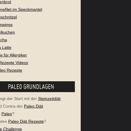
enbrot
nefilet im Speckmantel
eschnitzel
nwings
lkuchen
cha
 Latte
 für Allergiker
Rezepte Videos
aleo Rezepte
PALEO GRUNDLAGEN
ngt der Start mit der
Steinzeitdiät
d Contra der
Paleo Diät
t
Paleo
?
sten
Paleo Diät Rezepte
?
e Challenge