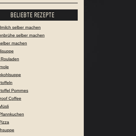
BELIEBTE REZEPTE
milch selber machen
enbrühe selber machen
selber machen
lisuppe
 Rouladen
mole
nkohlsuppe
toffeln
toffel Pommes
proof Coffee
Müsli
Pfannkuchen
Pizza
chsuppe