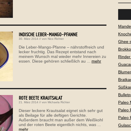
Mandel
INDISCHE LEBER-MANGO-PFANNE
Knoch
30. März 2014
// von
Nico Richter
Ghee 
Die Leber-Mango-Pfanne – nährstoffreich und
Brokko
lecker fruchtig. Das Rezept entstand nach
meinem Wunsch mal wieder mehr Innereien zu
Rinder
essen. Diese gehören schließlich au ...
mehr
Guaca
Blume
Bratkar
Süßkar
Bullet
ROTE BEETE KRAUTSALAT
Paleo 
21. März 2014
// von
Michaela Richter
Paleo 
Dieser leckere Krautsalat eignet sich sehr gut
als Beilage für alle deftigen Gerichte.
Paleo 
Außerdem braucht man außer dem Weißkohl
und der roten Beete eigentlich nichts, was ...
Gulas
mehr