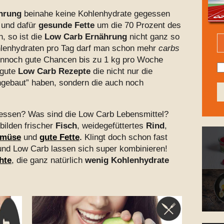
hrung
beinahe keine Kohlenhydrate gegessen
 und dafür
gesunde Fette
um die 70 Prozent des
, so ist die
Low Carb Ernährung
nicht ganz so
hlenhydraten pro Tag darf man schon mehr
carbs
ennoch gute Chancen bis zu 1 kg pro Woche
 gute
Low Carb Rezepte
die nicht nur die
ingebaut” haben, sondern die auch noch
essen? Was sind die Low Carb Lebensmittel?
bilden frischer
Fisch
, weidegefüttertes
Rind
,
müse
und
gute Fette
.
Klingt doch schon fast
 und Low Carb lassen sich super kombinieren!
hte
, die ganz natürlich
wenig Kohlenhydrate