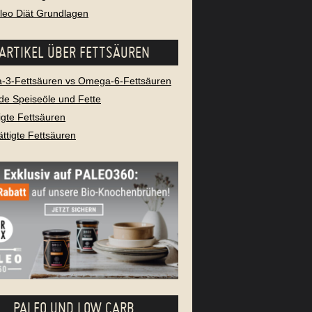
aleo Diät Grundlagen
ARTIKEL ÜBER FETTSÄUREN
3-Fettsäuren vs Omega-6-Fettsäuren
e Speiseöle und Fette
igte Fettsäuren
ttigte Fettsäuren
PALEO UND LOW CARB