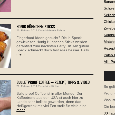
Banan
Schwei
Selleri
Chicke
HONIG HÜHNCHEN STICKS
Zwiebe
26. Februar 2014
// von
Michaela Richter
Kombu
Fingerfood Ideen gesucht? Die in Speck
Matcha
gewickelten Honig Hühnchen Sticks werden
garantiert zum nächsten Party Hit. Mit gutem
Rezepte
Speck schmeckt doch fast alles besser. Falls ...
mehr
Paleo 
Alle P
BULLETPROOF COFFEE – REZEPT, TIPPS & VIDEO
So geli
21. Februar 2014
// von
Nico Richter
Pro un
Bulletproof Coffee ist in aller Munde. Der
Kaffeetrend aus den USA ist auch hier zu
Was is
Lande sehr beliebt geworden, denn das
Heißgetränk mit viel Fett stellt für viele eine ...
Die be
mehr
30 Tag