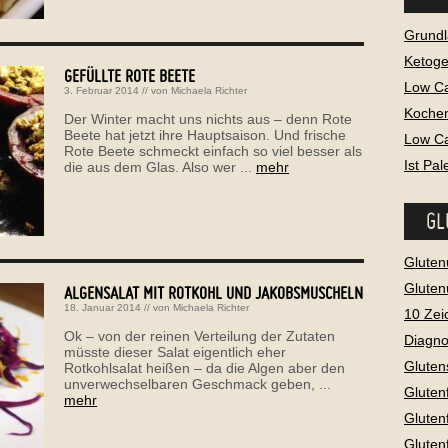
Grundl
Ketog
GEFÜLLTE ROTE BEETE
Low C
3. Februar 2014
// von
Michaela Richter
Kochen
Der Winter macht uns nichts aus – denn Rote
Beete hat jetzt ihre Hauptsaison. Und frische
Low Ca
Rote Beete schmeckt einfach so viel besser als
Ist Pa
die aus dem Glas. Also wer ...
mehr
GL
Gluten
Gluten
ALGENSALAT MIT ROTKOHL UND JAKOBSMUSCHELN
18. Januar 2014
// von
Michaela Richter
10 Zei
Ok – von der reinen Verteilung der Zutaten
Diagno
müsste dieser Salat eigentlich eher
Gluten
Rotkohlsalat heißen – da die Algen aber den
unverwechselbaren Geschmack geben, ...
Gluten
mehr
Gluten
Gluten