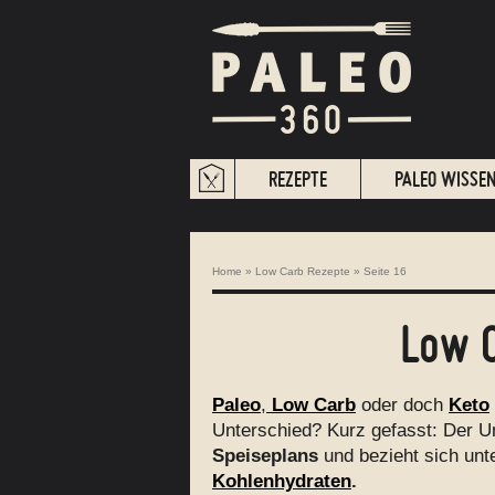
REZEPTE
PALEO WISSE
Home
»
Low Carb Rezepte
»
Seite 16
Low 
Paleo
,
Low Carb
oder doch
Keto
Unterschied? Kurz gefasst: Der Un
Speiseplans
und bezieht sich unt
Kohlenhydraten
.