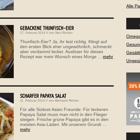
Alle P
GEBACKENE THUNFISCH-EIER
17. Februar 2014
// von
Nico Richter
Omega-
Thunfisch-Eier? Ja, ihr lest richtig. Klingt auf
Gesund
den ersten Blick eher ungewöhnlich, schmeckt
aber verdammt lecker. Auslöser für dieses
Gesätt
Rezept war mein Wunsch eines Morge ...
mehr
Ungesä
SCHARFER PAPAYA SALAT
11. Februar 2014
// von
Michaela Richter
Für alle Südost-Asien Freunde: Für leckeren
Papaya Salat muss man nicht in den Flieger
steigen. Frische grüne Papaya gibt es in den
meisten Asia-Läden. Mit unserem Grundr ...
mehr