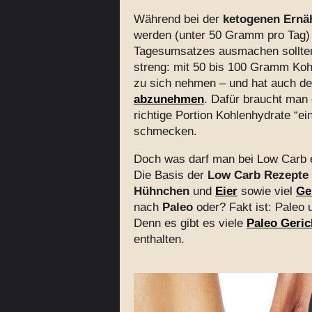
Während bei der
ketogenen Ernä
werden (unter 50 Gramm pro Tag)
Tagesumsatzes ausmachen sollten
streng: mit 50 bis 100 Gramm Ko
zu sich nehmen – und hat auch d
abzunehmen
. Dafür braucht man
richtige Portion Kohlenhydrate “e
schmecken.
Doch was darf man bei Low Carb 
Die Basis der
Low Carb Rezepte
Hühnchen
und
Eier
sowie viel
Ge
nach
Paleo
oder? Fakt ist: Paleo
Denn es gibt es viele
Paleo Geric
enthalten.