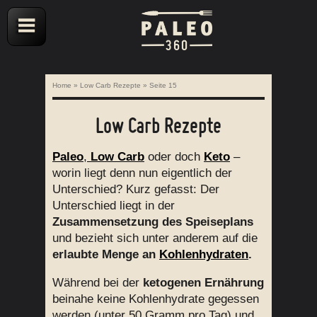
Home
»
Low Carb Rezepte
»
Seite 15
Low Carb Rezepte
Paleo
,
Low Carb
oder doch
Keto
–
worin liegt denn nun eigentlich der
Unterschied? Kurz gefasst: Der
Unterschied liegt in der
Zusammensetzung des Speiseplans
und bezieht sich unter anderem auf die
erlaubte Menge an
Kohlenhydraten
.
Während bei der
ketogenen Ernährung
beinahe keine Kohlenhydrate gegessen
werden (unter 50 Gramm pro Tag) und