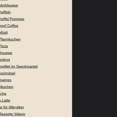
nkohlsuppe
toffeln
toffel Pommes
proof Coffee
Müsli
Pfannkuchen
Pizza
chsuppe
enbrot
nefilet im Speckmantel
eschnitzel
nwings
lkuchen
cha
 Latte
 für Allergiker
Rezepte Videos