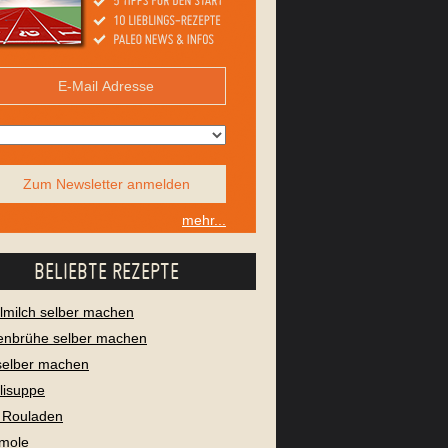
Zum Newsletter anmelden
mehr...
BELIEBTE REZEPTE
milch selber machen
enbrühe selber machen
selber machen
lisuppe
 Rouladen
mole