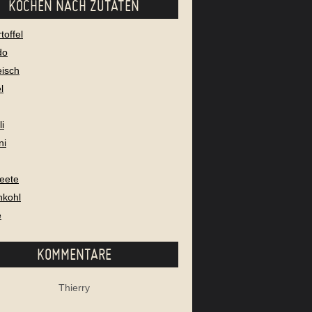
KOCHEN NACH ZUTATEN
toffel
do
eisch
l
i
ni
eete
nkohl
e
KOMMENTARE
Thierry