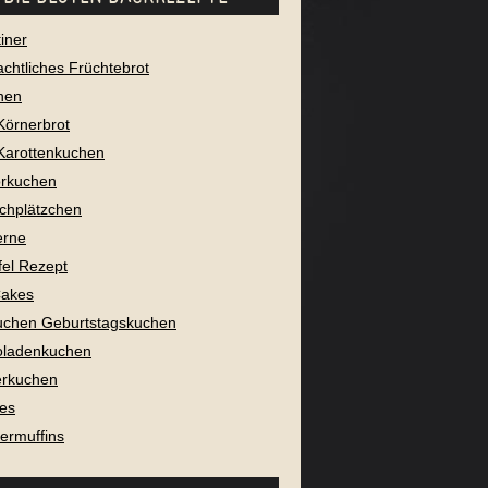
iner
chtliches Früchtebrot
nen
Körnerbrot
Karottenkuchen
rkuchen
chplätzchen
erne
fel Rezept
Cakes
uchen Geburtstagskuchen
oladenkuchen
erkuchen
es
ermuffins