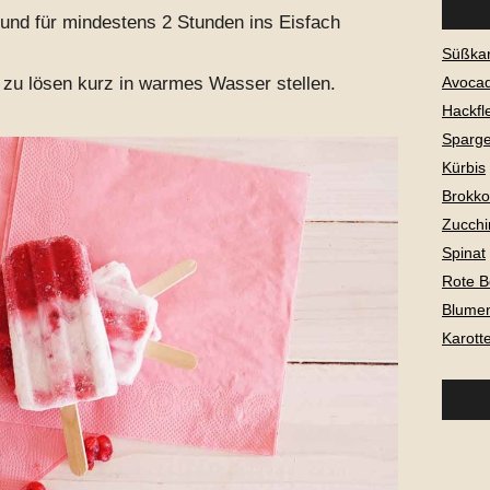
 und für mindestens 2 Stunden ins Eisfach
Süßkar
zu lösen kurz in warmes Wasser stellen.
Avoca
Hackfl
Sparge
Kürbis
Brokkol
Zucchi
Spinat
Rote B
Blume
Karott