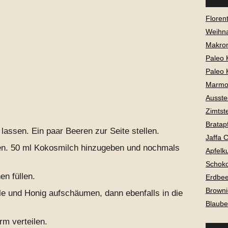
Florent
Weihna
Makro
Paleo 
Paleo 
Marmo
Ausste
Zimtst
Bratap
assen. Ein paar Beeren zur Seite stellen.
Jaffa 
ren. 50 ml Kokosmilch hinzugeben und nochmals
Apfelk
Schok
n füllen.
Erdbe
Browni
le und Honig aufschäumen, dann ebenfalls in die
Blaube
rm verteilen.