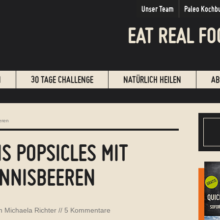
Unser Team
Paleo Kochb
EAT REAL FO
N
30 TAGE CHALLENGE
NATÜRLICH HEILEN
AB
eren
IS POPSICLES MIT
NNISBEEREN
on
Michaela Richter
//
5 Kommentare