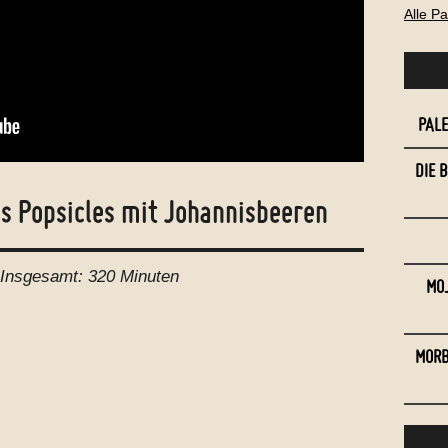
Alle P
PAL
DIE 
is Popsicles mit Johannisbeeren
Insgesamt:
320 Minuten
MOJ
MORB