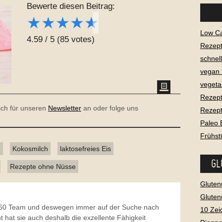
Bewerte diesen Beitrag:
★
★
★
★
★
Low C
4.59
/
5
(
85
votes)
Rezept
schnel
vegan
vegeta
Rezept
dich für unseren
Newsletter
an oder folge uns
Rezept
Paleo 
Frühst
e
Kokosmilch
laktosefreies Eis
GL
Rezepte ohne Nüsse
Gluten
Gluten
o360 Team und deswegen immer auf der Suche nach
10 Zei
t hat sie auch deshalb die exzellente Fähigkeit