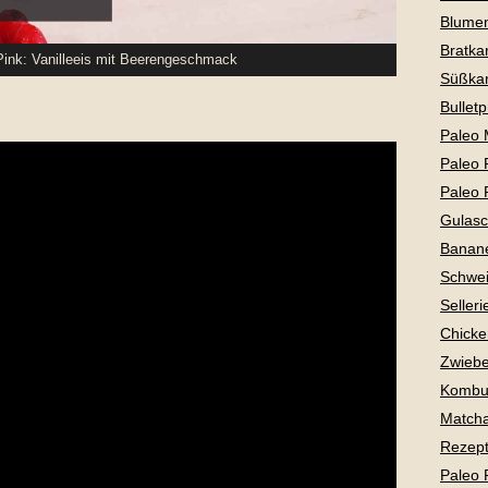
Blume
Bratkar
ink: Vanilleeis mit Beerengeschmack
Süßkar
Bullet
Paleo 
Paleo 
Paleo 
Gulas
Banan
Schwei
Selleri
Chicke
Zwiebe
Kombu
Matcha
Rezepte
Paleo 