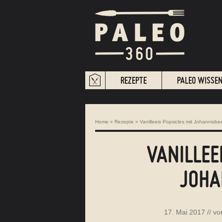
REZEPTE
PALEO WISSE
Home
»
Rezepte
»
Vanilleeis Popsicles mit Johannisbe
VANILLEE
JOHA
17. Mai 2017
// v