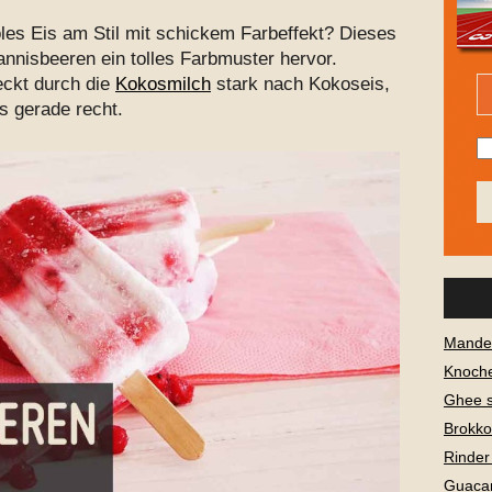
les Eis am Stil mit schickem Farbeffekt? Dieses
hannisbeeren ein tolles Farbmuster hervor.
eckt durch die
Kokosmilch
stark nach Kokoseis,
 gerade recht.
Mandel
Knoch
Ghee 
Brokko
Rinder
Guaca