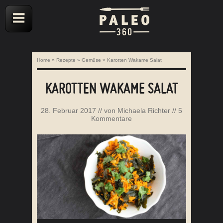
Home
»
Rezepte
»
Gemüse
»
Karotten Wakame Salat
KAROTTEN WAKAME SALAT
28. Februar 2017
// von
Michaela Richter
//
5
Kommentare