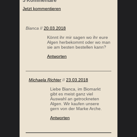
5
Kommentare
Jetzt kommentieren
SCHARFER CHAMPIGNON SALAT
Bianca
//
20.03.2018
Könnt ihr mir sagen wo ihr eure
Algen herbekommt oder wo man
sie am besten bestellen kann?
Antworten
Michaela Richter
//
23.03.2018
Liebe Bianca, im Biomarkt
ZUCCHINI SPAGHETTI
gibt es meist ganz viel
Auswahl an getrockneten
Algen. Wir kaufen unsere
gern von der Marke Arche.
Antworten