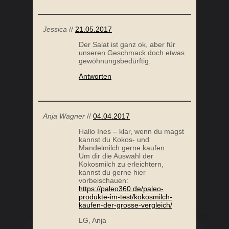
Jessica
//
21.05.2017
LACHSFILET MIT WURZELGEMÜSE
Der Salat ist ganz ok, aber für
unseren Geschmack doch etwas
gewöhnungsbedürftig.
Antworten
Anja Wagner
//
04.04.2017
Hallo Ines – klar, wenn du magst
kannst du Kokos- und
Mandelmilch gerne kaufen.
Um dir die Auswahl der
Kokosmilch zu erleichtern,
GEFÜLLTE ZUCCHINI
AS
kannst du gerne hier
vorbeischauen:
https://paleo360.de/paleo-
produkte-im-test/kokosmilch-
kaufen-der-grosse-vergleich/
LG, Anja