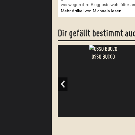
weswegen ihre Blogposts wohl öfter am
Mehr Artikel von Michaela lesen
Dir gefällt bestimmt au
OSSO BUCCO