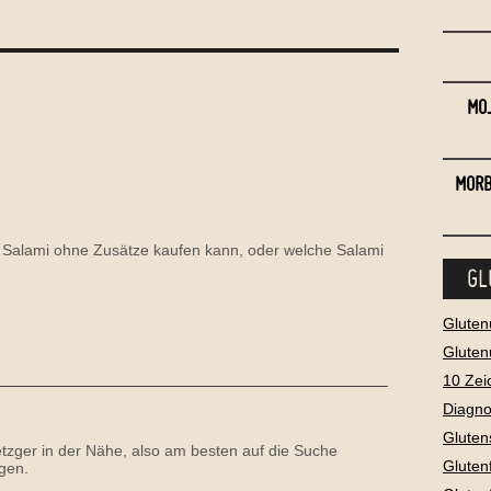
MOJ
MARONEN ZUBEREITEN
MORB
 Salami ohne Zusätze kaufen kann, oder welche Salami
GL
Gluten
Gluten
10 Zei
PALEO PIZZA
Diagno
Gluten
tzger in der Nähe, also am besten auf die Suche
Gluten
gen.