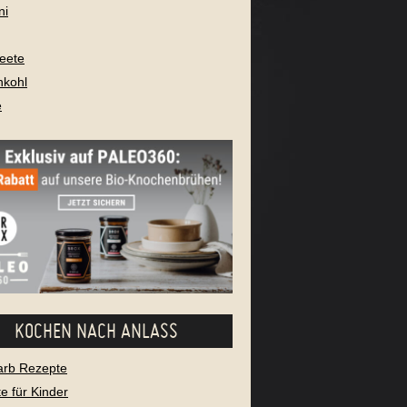
ni
eete
nkohl
e
KOCHEN NACH ANLASS
arb Rezepte
e für Kinder