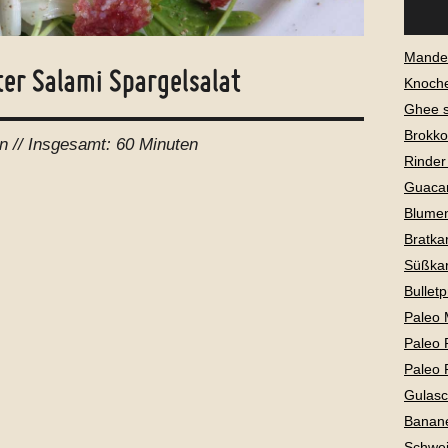
Mandel
ter Salami Spargelsalat
Knoch
Ghee 
Brokko
n //
Insgesamt:
60 Minuten
Rinder
Guaca
Blume
Bratkar
Süßkar
Bullet
Paleo 
Paleo 
Paleo 
Gulas
Banan
Schwei