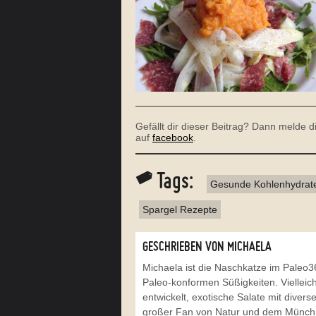
Gefällt dir dieser Beitrag? Dann melde 
auf
facebook
.
Tags:
Gesunde Kohlenhydrat
Spargel Rezepte
GESCHRIEBEN VON MICHAELA
Michaela ist die Naschkatze im Pale
Paleo-konformen Süßigkeiten. Vielleich
entwickelt, exotische Salate mit divers
großer Fan von Natur und dem Münchne