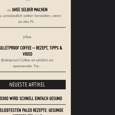
GHEE SELBER MACHEN
zu
u umständlich selber herstellen, wenn
es das Pr...
joliya
ULLETPROOF COFFEE – REZEPT, TIPPS &
VIDEO
Bulletproof Coffee ist wirklich ein
spannender Tre...
NEUESTE ARTIKEL
EO360 WIRD SCHNELL EINFACH GESUND
BELIEBTESTEN PALEO REZEPTE: GESUNDE