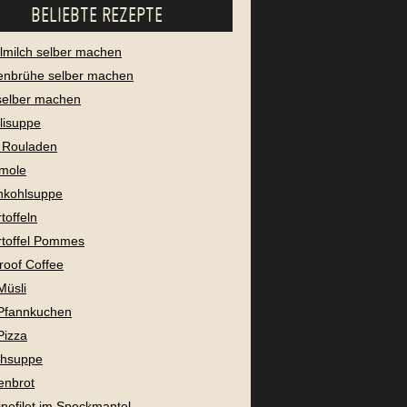
BELIEBTE REZEPTE
milch selber machen
enbrühe selber machen
selber machen
lisuppe
 Rouladen
mole
nkohlsuppe
toffeln
toffel Pommes
proof Coffee
Müsli
Pfannkuchen
Pizza
chsuppe
enbrot
nefilet im Speckmantel