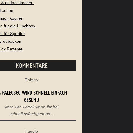
l & einfach kochen
 kochen
risch kochen
e für die Lunchbox
e für Sportler
Brot backen
ück Rezepte
KOMMENTARE
Thierry
PALEO360 WIRD SCHNELL EINFACH
u
GESUND
wäre von vorteil wenn Ihr bei
schnelleinfachgesund...
huggle