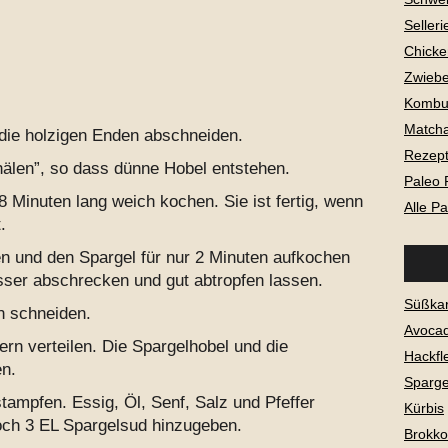
Selleri
Chicke
Zwiebe
Kombu
Matcha
 die holzigen Enden abschneiden.
Rezepte
chälen”, so dass dünne Hobel entstehen.
Paleo 
8 Minuten lang weich kochen. Sie ist fertig, wenn
Alle P
.
en und den Spargel für nur 2 Minuten aufkochen
ser abschrecken und gut abtropfen lassen.
Süßkar
n schneiden.
Avoca
rn verteilen. Die Spargelhobel und die
Hackfl
en.
Sparge
tampfen. Essig, Öl, Senf, Salz und Pfeffer
Kürbis
och 3 EL Spargelsud hinzugeben.
Brokkol