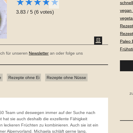
★
★
★
★
★
schnel
vegan
3.83
/
5
(
6
votes)
vegeta
Rezept
Rezept
Paleo 
Frühst
dich für unseren
Newsletter
an oder folge uns
e
Rezepte ohne Ei
Rezepte ohne Nüsse
z
o360 Team und deswegen immer auf der Suche nach
t hat sie auch deshalb die exzellente Fähigkeit
en leckeren Früchten zu kombinieren. Auch sie ist ein
r Alpenvorland. Michaela schläft gerne lang,