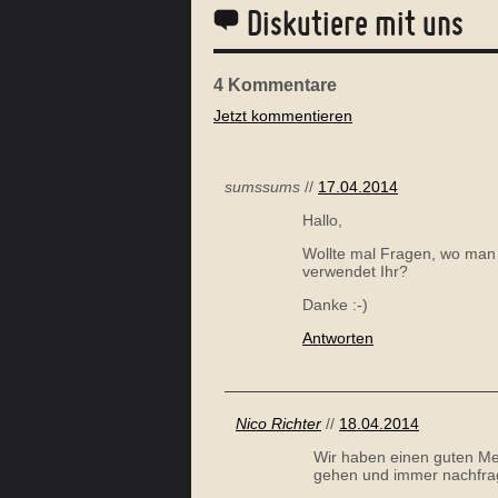
Diskutiere mit uns
4
Kommentare
Jetzt kommentieren
ERDBEER-BANANE SMOOTHIE MIT
MANDELMILCH
sumssums
//
17.04.2014
Hallo,
Wollte mal Fragen, wo man
verwendet Ihr?
Danke :-)
Antworten
MEDITERRANER HACKBRATEN
Nico Richter
//
18.04.2014
Wir haben einen guten Me
gehen und immer nachfra