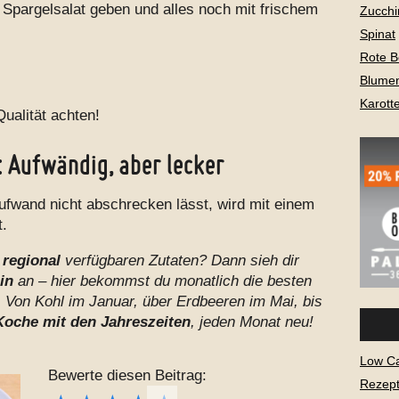
Spargelsalat geben und alles noch mit frischem
Zucchi
Spinat
Rote B
Blume
Karott
Qualität achten!
: Aufwändig, aber lecker
fwand nicht abschrecken lässt, wird mit einem
t.
t
regional
verfügbaren Zutaten? Dann sieh dir
in
an – hier bekommst du monatlich die besten
 Von Kohl im Januar, über Erdbeeren im Mai, bis
Koche mit den Jahreszeiten
, jeden Monat neu!
Low C
Bewerte diesen Beitrag:
Rezept