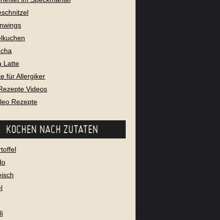
eschnitzel
nwings
lkuchen
cha
 Latte
 für Allergiker
Rezepte Videos
aleo Rezepte
KOCHEN NACH ZUTATEN
toffel
do
eisch
l
i