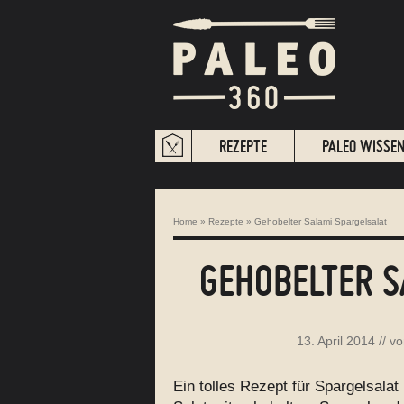
REZEPTE
PALEO WISSE
Home
»
Rezepte
»
Gehobelter Salami Spargelsalat
GEHOBELTER S
13. April 2014
// v
Ein tolles Rezept für Spargelsala