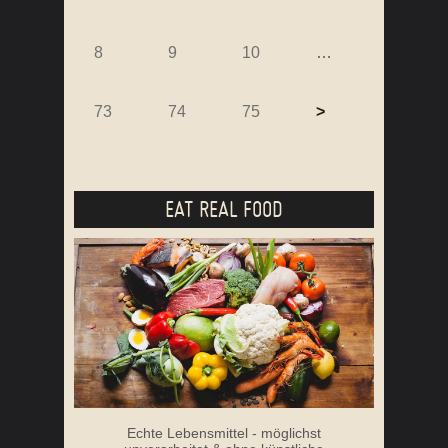
8
9
10
…
73
74
75
>
EAT REAL FOOD
Echte Lebensmittel - möglichst