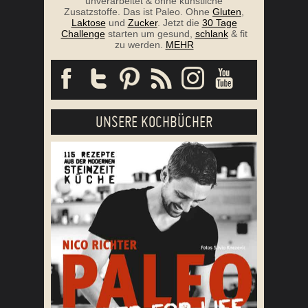
unverarbeitet & ohne künstliche
Zusatzstoffe. Das ist Paleo. Ohne
Gluten
,
Laktose
und
Zucker
. Jetzt die
30 Tage
Challenge
starten um gesund,
schlank
& fit
zu werden.
MEHR
UNSERE KOCHBÜCHER