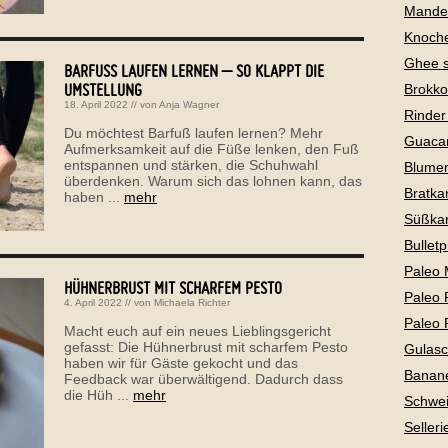
Mandel
Knoch
Ghee 
BARFUSS LAUFEN LERNEN – SO KLAPPT DIE U
MSTELLUNG
Brokko
18. April 2022
// von
Anja Wagner
Rinder
Du möchtest Barfuß laufen lernen? Mehr
Guaca
Aufmerksamkeit auf die Füße lenken, den Fuß
entspannen und stärken, die Schuhwahl
Blume
überdenken. Warum sich das lohnen kann, das
Bratkar
haben ...
mehr
Süßkar
Bullet
Paleo 
HÜHNERBRUST MIT SCHARFEM PESTO
Paleo 
4. April 2022
// von
Michaela Richter
Paleo 
Macht euch auf ein neues Lieblingsgericht
gefasst: Die Hühnerbrust mit scharfem Pesto
Gulas
haben wir für Gäste gekocht und das
Banan
Feedback war überwältigend. Dadurch dass
die Hüh ...
mehr
Schwei
Selleri