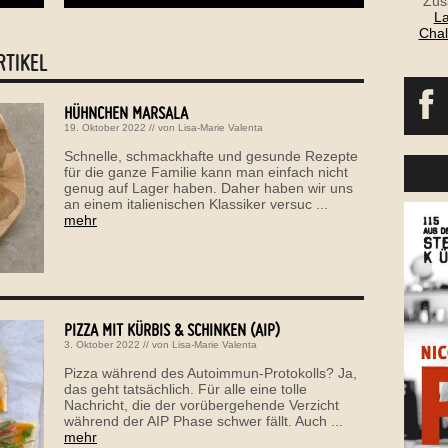
Zus
La
Chal
RTIKEL
HÜHNCHEN MARSALA
19. Oktober 2022
// von
Lisa-Marie Valenta
Schnelle, schmackhafte und gesunde Rezepte
für die ganze Familie kann man einfach nicht
genug auf Lager haben. Daher haben wir uns
an einem italienischen Klassiker versuc ...
mehr
PIZZA MIT KÜRBIS & SCHINKEN (AIP)
3. Oktober 2022
// von
Lisa-Marie Valenta
Pizza während des Autoimmun-Protokolls? Ja,
das geht tatsächlich. Für alle eine tolle
Nachricht, die der vorübergehende Verzicht
während der AIP Phase schwer fällt. Auch ...
mehr