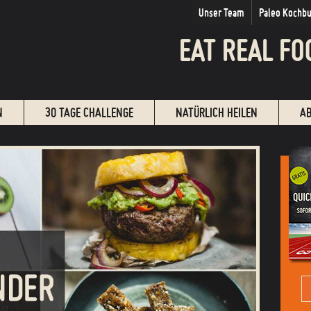
Unser Team
Paleo Kochb
EAT REAL FO
N
30 TAGE CHALLENGE
NATÜRLICH HEILEN
A