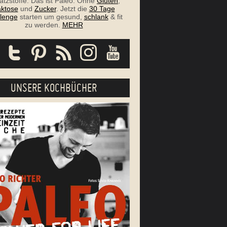
atzstoffe. Das ist Paleo. Ohne
Gluten
,
ktose
und
Zucker
. Jetzt die
30 Tage
lenge
starten um gesund,
schlank
& fit
zu werden.
MEHR
UNSERE KOCHBÜCHER