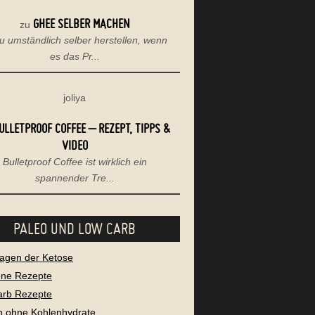
GHEE SELBER MACHEN
zu
u umständlich selber herstellen, wenn
es das Pr...
joliya
ULLETPROOF COFFEE – REZEPT, TIPPS &
VIDEO
Bulletproof Coffee ist wirklich ein
spannender Tre...
PALEO UND LOW CARB
agen der Ketose
ene Rezepte
arb Rezepte
 ohne Kohlenhydrate