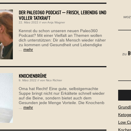
DER PALEO360 PODCAST – FRISCH, LEBENDIG UND
woz
VOLLER TATKRAFT
22. März 2022
// von
Anja Wagner
Kennst du schon unseren neuen Paleo360
Podcast? Mit einer Vielfalt an Themen wollen
dich unterstützen: Dir als Mensch wieder näher
zu kommen und Gesundheit und Lebendigke
...
mehr
B
zu
KNOCHENBRÜHE
9. März 2022
// von
Nico Richter
Oma hat Recht! Eine gute, selbstgemachte
Suppe bringt nicht nur Erkältete schnell wieder
auf die Beine, sondern bietet auch dem
Gesunden jede Menge Vorteile. Die Knochenb
Grundl
...
mehr
Ketog
Low C
Kochen