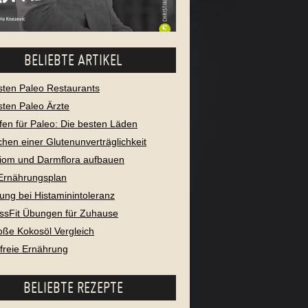
BELIEBTE ARTIKEL
sten Paleo Restaurants
sten Paleo Ärzte
fen für Paleo: Die besten Läden
chen einer Glutenunverträglichkeit
iom und Darmflora aufbauen
Ernährungsplan
ung bei Histaminintoleranz
ssFit Übungen für Zuhause
oße Kokosöl Vergleich
freie Ernährung
BELIEBTE REZEPTE