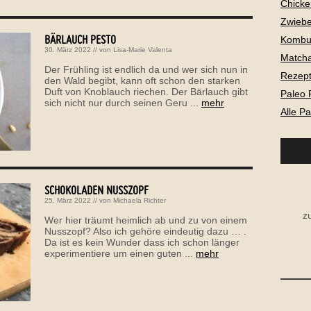
Chicke
Zwiebe
BÄRLAUCH PESTO
Kombu
30. März 2022
// von
Lisa-Marie Valenta
Matcha
Der Frühling ist endlich da und wer sich nun in
Rezepte
den Wald begibt, kann oft schon den starken
Duft von Knoblauch riechen. Der Bärlauch gibt
Paleo 
sich nicht nur durch seinen Geru ...
mehr
Alle P
SCHOKOLADEN NUSSZOPF
25. März 2022
// von
Michaela Richter
z
Wer hier träumt heimlich ab und zu von einem
Nusszopf? Also ich gehöre eindeutig dazu … .
Da ist es kein Wunder dass ich schon länger
experimentiere um einen guten ...
mehr