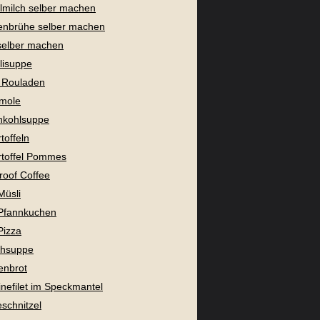
milch selber machen
enbrühe selber machen
selber machen
lisuppe
 Rouladen
mole
nkohlsuppe
toffeln
toffel Pommes
proof Coffee
Müsli
Pfannkuchen
Pizza
chsuppe
enbrot
nefilet im Speckmantel
eschnitzel