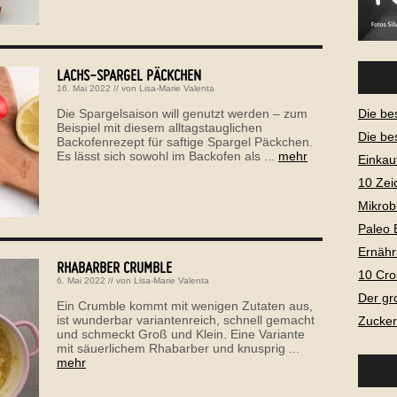
LACHS-SPARGEL PÄCKCHEN
16. Mai 2022
// von
Lisa-Marie Valenta
Die Spargelsaison will genutzt werden – zum
Die be
Beispiel mit diesem alltagstauglichen
Die be
Backofenrezept für saftige Spargel Päckchen.
Es lässt sich sowohl im Backofen als ...
mehr
Einkau
10 Zei
Mikrob
Paleo 
Ernähr
RHABARBER CRUMBLE
10 Cro
6. Mai 2022
// von
Lisa-Marie Valenta
Der gr
Ein Crumble kommt mit wenigen Zutaten aus,
ist wunderbar variantenreich, schnell gemacht
Zucker
und schmeckt Groß und Klein. Eine Variante
mit säuerlichem Rhabarber und knusprig ...
mehr