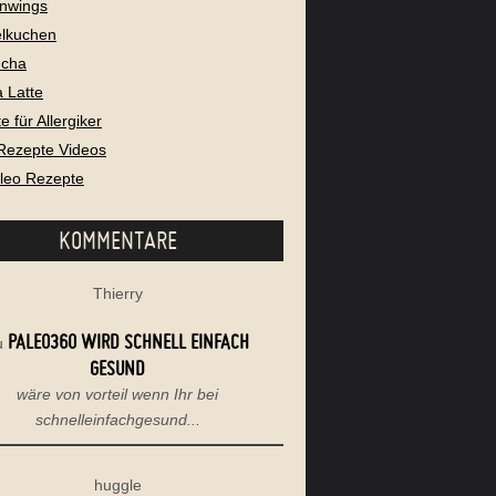
nwings
lkuchen
cha
 Latte
 für Allergiker
Rezepte Videos
aleo Rezepte
KOMMENTARE
Thierry
PALEO360 WIRD SCHNELL EINFACH
u
GESUND
wäre von vorteil wenn Ihr bei
schnelleinfachgesund...
huggle