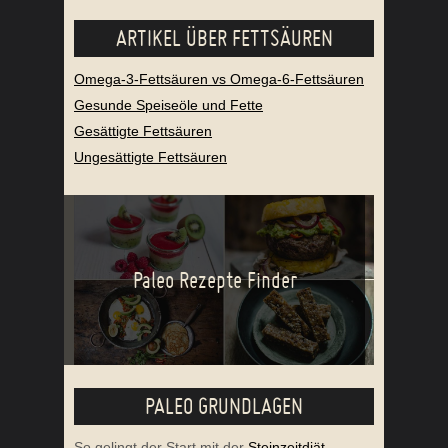
ARTIKEL ÜBER FETTSÄUREN
Omega-3-Fettsäuren vs Omega-6-Fettsäuren
Gesunde Speiseöle und Fette
Gesättigte Fettsäuren
Ungesättigte Fettsäuren
Paleo Rezepte Finder
PALEO GRUNDLAGEN
So gelingt der Start mit der
Steinzeitdiät