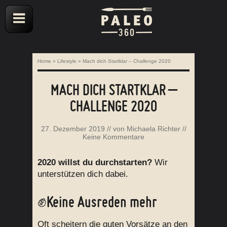
Home
»
Lifestyle
»
Mach dich Startklar – Challenge 2020
MACH DICH STARTKLAR –
CHALLENGE 2020
27. Dezember 2019
// von
Michaela Richter
//
Keine Kommentare
2020 willst du durchstarten?
Wir
unterstützen dich dabei.
✊Keine Ausreden mehr
Oft scheitern die guten Vorsätze an den