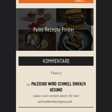
mehr...
Paleo Rezepte Finder
KOMMENTARE
Thierry
PALEO360 WIRD SCHNELL EINFACH
zu
GESUND
wäre von vorteil wenn Ihr bei
schnelleinfachgesund...