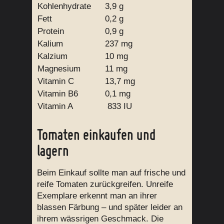
Kohlenhydrate
3,9 g
Fett
0,2 g
Protein
0,9 g
Kalium
237 mg
Kalzium
10 mg
Magnesium
11 mg
Vitamin C
13,7 mg
Vitamin B6
0,1 mg
Vitamin A
833 IU
Tomaten einkaufen und
lagern
Beim Einkauf sollte man auf frische und
reife Tomaten zurückgreifen. Unreife
Exemplare erkennt man an ihrer
blassen Färbung – und später leider an
ihrem wässrigen Geschmack. Die