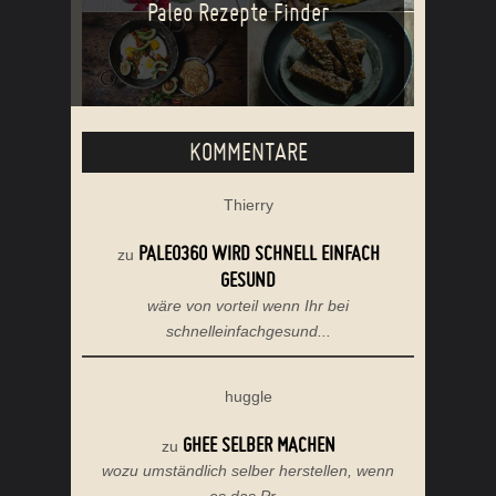
Paleo Rezepte Finder
KOMMENTARE
Thierry
PALEO360 WIRD SCHNELL EINFACH
zu
GESUND
wäre von vorteil wenn Ihr bei
schnelleinfachgesund...
huggle
GHEE SELBER MACHEN
zu
wozu umständlich selber herstellen, wenn
es das Pr...