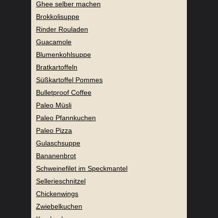
Ghee selber machen
Brokkolisuppe
Rinder Rouladen
Guacamole
Blumenkohlsuppe
Bratkartoffeln
Süßkartoffel Pommes
Bulletproof Coffee
Paleo Müsli
Paleo Pfannkuchen
Paleo Pizza
Gulaschsuppe
Bananenbrot
Schweinefilet im Speckmantel
Sellerieschnitzel
Chickenwings
Zwiebelkuchen