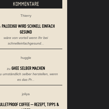
KOMMENTARE
Thierry
PALEO360 WIRD SCHNELL EINFACH
u
GESUND
wäre von vorteil wenn Ihr bei
schnelleinfachgesund...
huggle
GHEE SELBER MACHEN
zu
u umständlich selber herstellen, wenn
es das Pr...
joliya
ULLETPROOF COFFEE – REZEPT, TIPPS &