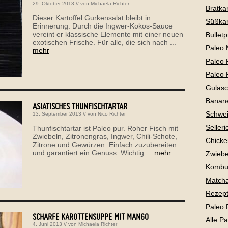
29. Oktober 2013
// von
Michaela Richter
Bratkar
Dieser Kartoffel Gurkensalat bleibt in
Süßkar
Erinnerung: Durch die Ingwer-Kokos-Sauce
vereint er klassische Elemente mit einer neuen
Bullet
exotischen Frische. Für alle, die sich nach ...
Paleo 
mehr
Paleo 
Paleo 
Gulas
Banan
ASIATISCHES THUNFISCHTARTAR
Schwei
13. September 2013
// von
Nico Richter
Selleri
Thunfischtartar ist Paleo pur. Roher Fisch mit
Zwiebeln, Zitronengras, Ingwer, Chili-Schote,
Chicke
Zitrone und Gewürzen. Einfach zuzubereiten
und garantiert ein Genuss. Wichtig ...
mehr
Zwiebe
Kombu
Matcha
Rezepte
Paleo 
SCHARFE KAROTTENSUPPE MIT MANGO
Alle P
4. Juni 2013
// von
Michaela Richter