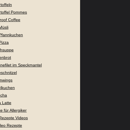
toffeln
toffel Pommes
proof Coffee
Müsli
Pfannkuchen
Pizza
chsuppe
enbrot
nefilet im Speckmantel
eschnitzel
nwings
lkuchen
cha
 Latte
 für Allergiker
Rezepte Videos
aleo Rezepte