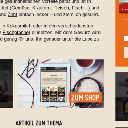
 gesundheitlichen Vorteile parat und ist in
ttel (
Gemüse
, Kräutern,
Fleisch
,
Fisch
…) und
und
Zimt
einfach lecker – und ziemlich gesund.
, in
Kokosmilch
oder in den verschiedensten
en
Fischpfanne
) einsetzen. Mit dem Gewürz wird
nd genug für uns, ihn genauer unter die Lupe zu
ARTIKEL ZUM THEMA