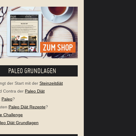
PALEO GRUNDLAGEN
ngt der Start mit der
Steinzeitdiät
d Contra der
Paleo Diät
t
Paleo
?
sten
Paleo Diät Rezepte
?
e Challenge
aleo Diät Grundlagen