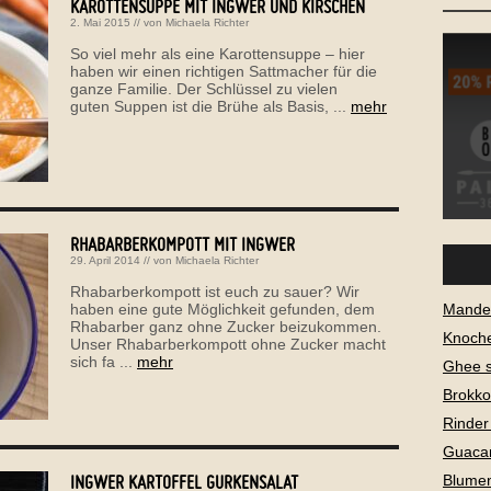
KAROTTENSUPPE MIT INGWER UND KIRSCHEN
2. Mai 2015
// von
Michaela Richter
So viel mehr als eine Karottensuppe – hier
haben wir einen richtigen Sattmacher für die
ganze Familie. Der Schlüssel zu vielen
guten Suppen ist die Brühe als Basis, ...
mehr
RHABARBERKOMPOTT MIT INGWER
29. April 2014
// von
Michaela Richter
Rhabarberkompott ist euch zu sauer? Wir
Mandel
haben eine gute Möglichkeit gefunden, dem
Rhabarber ganz ohne Zucker beizukommen.
Knoch
Unser Rhabarberkompott ohne Zucker macht
sich fa ...
mehr
Ghee 
Brokko
Rinder
Guaca
INGWER KARTOFFEL GURKENSALAT
Blume