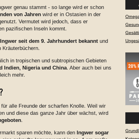
gwer genau stammt - so lange wird er schon
enden von Jahren
wird er in Ostasien in der
Omega-
genutzt. Vermutet wird jedoch, dass er
Gesund
en pazifischen Inseln kommt.
Gesätt
Ingwer seit dem 9. Jahrhundert bekannt
und
Ungesä
en Kräuterbüchern.
lich in tropischen und subtropischen Gebieten
 Indien, Nigeria und China
. Aber auch bei uns
leich mehr.
?
 für alle Freunde der scharfen Knolle. Weil wir
en und diese das ganze Jahr über wächst, wird
angeboten
.
Grundl
rmarkt sparen möchte, kann den
Ingwer sogar
Ketog