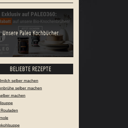
Unsere Paleo Kochbücher
BELIEBTE REZEPTE
milch selber machen
enbrühe selber machen
selber machen
lisuppe
 Rouladen
mole
nkohlsuppe