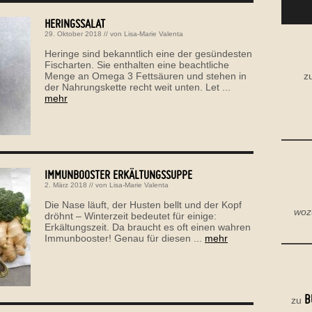
HERINGSSALAT
29. Oktober 2018
// von
Lisa-Marie Valenta
Heringe sind bekanntlich eine der gesündesten
Fischarten. Sie enthalten eine beachtliche
z
Menge an Omega 3 Fettsäuren und stehen in
der Nahrungskette recht weit unten. Let ...
mehr
IMMUNBOOSTER ERKÄLTUNGSSUPPE
2. März 2018
// von
Lisa-Marie Valenta
Die Nase läuft, der Husten bellt und der Kopf
woz
dröhnt – Winterzeit bedeutet für einige:
Erkältungszeit. Da braucht es oft einen wahren
Immunbooster! Genau für diesen ...
mehr
B
zu