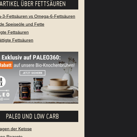
ARTIKEL ÜBER FETTSÄUREN
3-Fettsäuren vs Omega-6-Fettsäuren
e Speiseöle und Fette
igte Fettsäuren
ttigte Fettsäuren
PALEO UND LOW CARB
agen der Ketose
ene Rezepte