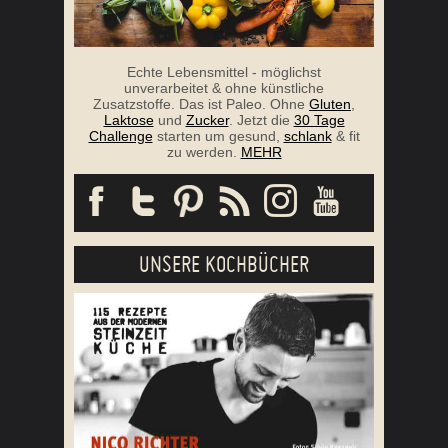
Echte Lebensmittel - möglichst
unverarbeitet & ohne künstliche
Zusatzstoffe. Das ist Paleo. Ohne
Gluten
,
Laktose
und
Zucker
. Jetzt die
30 Tage
Challenge
starten um gesund,
schlank
& fit
zu werden.
MEHR
UNSERE KOCHBÜCHER