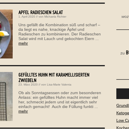
APFEL RADIESCHEN SALAT
woz
1. April 2020
// von
Michaela Richter
Uns gefällt die Kombination süß und scharf –
da liegt es nahe, knackige Äpfel und
Radieschen zu kombinieren. Der Radieschen
Salat wird mit Lauch und gekochten Eiern ...
mehr
B
zu
GEFÜLLTES HUHN MIT KARAMELLISIERTEN
ZWIEBELN
23. März 2020
// von
Lisa-Marie Valenta
Ob als Sonntagsessen oder zum besonderen
Anlass: ein gefülltes Huhn macht immer viel
her, schmeckt jedem und ist eigentlich sehr
Grundl
einfach gemacht! Auch die Füllung funkti ...
mehr
Ketog
Low C
Kochen