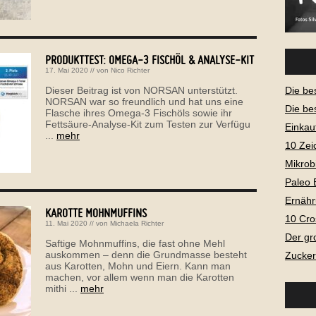
PRODUKTTEST: OMEGA-3 FISCHÖL & ANALYSE-KIT
17. Mai 2020
// von
Nico Richter
Dieser Beitrag ist von NORSAN unterstützt.
Die be
NORSAN war so freundlich und hat uns eine
Die be
Flasche ihres Omega-3 Fischöls sowie ihr
Fettsäure-Analyse-Kit zum Testen zur Verfügu
Einkau
...
mehr
10 Zei
Mikrob
Paleo 
Ernähr
KAROTTE MOHNMUFFINS
10 Cro
11. Mai 2020
// von
Michaela Richter
Der gr
Saftige Mohnmuffins, die fast ohne Mehl
auskommen – denn die Grundmasse besteht
Zucker
aus Karotten, Mohn und Eiern. Kann man
machen, vor allem wenn man die Karotten
mithi ...
mehr