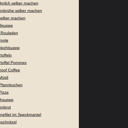
milch selber machen
enbrühe selber machen
selber machen
lisuppe
 Rouladen
mole
nkohlsuppe
toffeln
toffel Pommes
proof Coffee
Müsli
Pfannkuchen
Pizza
chsuppe
enbrot
nefilet im Speckmantel
eschnitzel