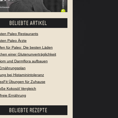
BELIEBTE ARTIKEL
sten Paleo Restaurants
sten Paleo Ärzte
fen für Paleo: Die besten Läden
chen einer Glutenunverträglichkeit
iom und Darmflora aufbauen
Ernährungsplan
ung bei Histaminintoleranz
ssFit Übungen für Zuhause
oße Kokosöl Vergleich
freie Ernährung
BELIEBTE REZEPTE