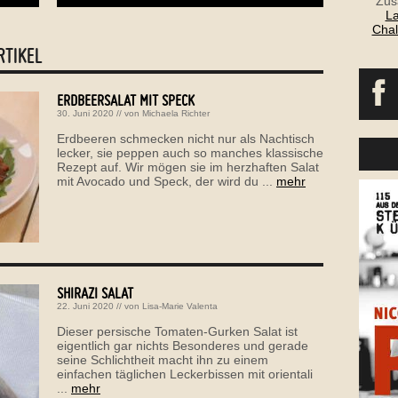
Zus
La
Chal
RTIKEL
ERDBEERSALAT MIT SPECK
30. Juni 2020
// von
Michaela Richter
Erdbeeren schmecken nicht nur als Nachtisch
lecker, sie peppen auch so manches klassische
Rezept auf. Wir mögen sie im herzhaften Salat
mit Avocado und Speck, der wird du ...
mehr
SHIRAZI SALAT
22. Juni 2020
// von
Lisa-Marie Valenta
Dieser persische Tomaten-Gurken Salat ist
eigentlich gar nichts Besonderes und gerade
seine Schlichtheit macht ihn zu einem
einfachen täglichen Leckerbissen mit orientali
...
mehr