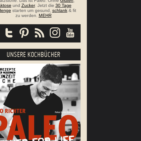
atzstoffe. Das ist Paleo. Ohne
Gluten
,
ktose
und
Zucker
. Jetzt die
30 Tage
lenge
starten um gesund,
schlank
& fit
zu werden.
MEHR
UNSERE KOCHBÜCHER