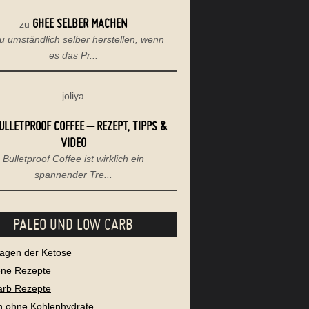
GHEE SELBER MACHEN
zu
u umständlich selber herstellen, wenn
es das Pr...
joliya
ULLETPROOF COFFEE – REZEPT, TIPPS &
VIDEO
Bulletproof Coffee ist wirklich ein
spannender Tre...
PALEO UND LOW CARB
agen der Ketose
ene Rezepte
arb Rezepte
 ohne Kohlenhydrate