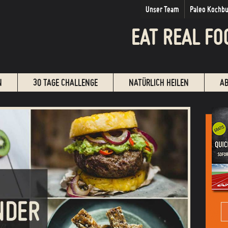
Unser Team
Paleo Kochb
EAT REAL FO
N
30 TAGE CHALLENGE
NATÜRLICH HEILEN
A