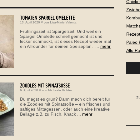
Chicke
Zwiebe
TOMATEN SPARGEL OMELETTE
Kombu
13. April 2020
// von
Lisa-Marie Valenta
Matcha
Frühlingszeit ist Spargelzeit! Und weil ein
Rezepte
Spargel Omelette schnell gemacht ist und
lecker schmeckt, ist dieses Rezept wieder mal
Paleo 
ein Allrounder für deinen Speiseplan. ...
mehr
Alle P
ZOODLES MIT SPINATSOSSE
6. April 2020
// von
Michaela Richter
z
Du magst es grün? Dann mach dich bereit für
die Zoodles mit Spinatsoße – ein frisches und
saftiges Mittagessen, oder auch eine kreative
Beilage z.B. zu Fisch. Knack ...
mehr