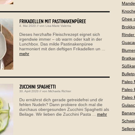
Mandel
Knoch
Ghee 
FRIKADELLEN MIT PASTINAKENPÜREE
4. Mai 2020
// von
Lisa-Marie Valenta
Brokko
Dieses herzhafte Fleischrezept eignet sich
Rinder
irgendwie immer – ob warm oder kalt in der
Guaca
Lunchbox. Das milde Pastinakenpüree
harmoniert mit den deftigen Frikadellen un ...
Blume
mehr
Bratkar
Süßkar
Bullet
Paleo 
ZUCCHINI SPAGHETTI
Paleo 
30. April 2020
// von
Michaela Richter
Paleo 
Du ernährst dich gerade getreidefrei und dir
fehlen Nudeln? Dann probiere doch mal die
Gulas
durchaus obergesunden Zucchini Spaghetti als
Banan
Beilage. Wir lieben die Zucchini Pasta ...
mehr
Schwei
Selleri