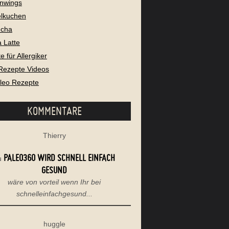
nwings
lkuchen
cha
 Latte
 für Allergiker
Rezepte Videos
aleo Rezepte
KOMMENTARE
Thierry
PALEO360 WIRD SCHNELL EINFACH
u
GESUND
wäre von vorteil wenn Ihr bei
schnelleinfachgesund...
huggle