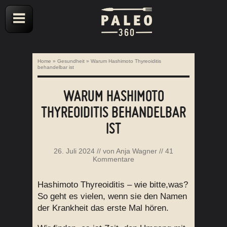
Home
»
Gesundheit
»
Warum Hashimoto Thyreoiditis
behandelbar ist
WARUM HASHIMOTO
THYREOIDITIS BEHANDELBAR
IST
26. Juli 2024
// von
Anja Wagner
//
41
Kommentare
Hashimoto Thyreoiditis – wie bitte,was?
So geht es vielen, wenn sie den Namen
der Krankheit das erste Mal hören.