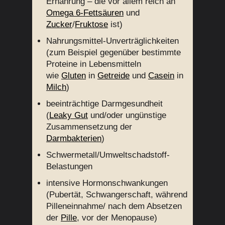
Ernährung – die vor allem reich an
O
m
ega 6-Fettsäuren
und
Zucker
/
Fruktose
ist)
Nahrungsmittel-Unverträglichkeiten
(zum Beispiel gegenüber bestimmte
Proteine in Lebensmitteln
wie
Gluten
in
Getreide
und
Casein
in
Milch
)
beeinträchtige Darmgesundheit
(
Leaky Gut
und/oder ungünstige
Zusammensetzung der
Darmbakterien
)
Schwermetall/Umweltschadstoff-
Belastungen
intensive Hormonschwankungen
(Pubertät, Schwangerschaft, während
Pilleneinnahme/ nach dem Absetzen
der
Pille
, vor der Menopause)