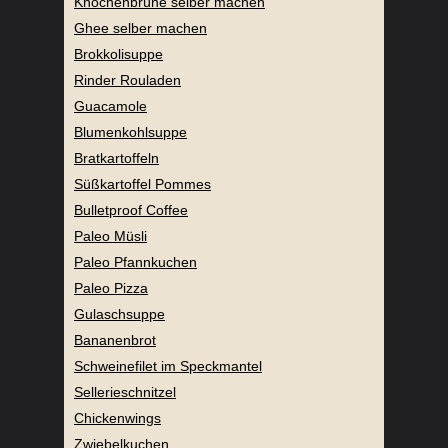
Knochenbrühe selber machen
Ghee selber machen
Brokkolisuppe
Rinder Rouladen
Guacamole
Blumenkohlsuppe
Bratkartoffeln
Süßkartoffel Pommes
Bulletproof Coffee
Paleo Müsli
Paleo Pfannkuchen
Paleo Pizza
Gulaschsuppe
Bananenbrot
Schweinefilet im Speckmantel
Sellerieschnitzel
Chickenwings
Zwiebelkuchen