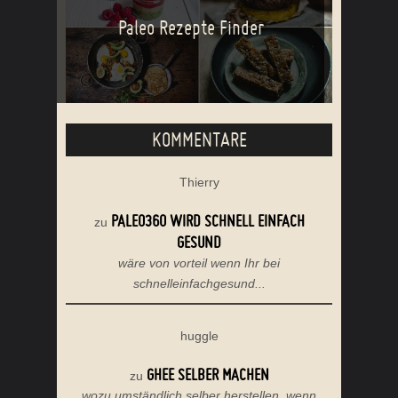
Paleo Rezepte Finder
KOMMENTARE
Thierry
PALEO360 WIRD SCHNELL EINFACH
zu
GESUND
wäre von vorteil wenn Ihr bei
schnelleinfachgesund...
huggle
GHEE SELBER MACHEN
zu
wozu umständlich selber herstellen, wenn